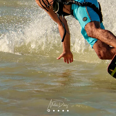
do a Yuckite. Escuela líder de Kitesurf y Wingfoil en 
desde 2011. Instructores certificados I.K.O. e I.W.O., c
eguras, personalizadas y adaptadas a todos los nivele