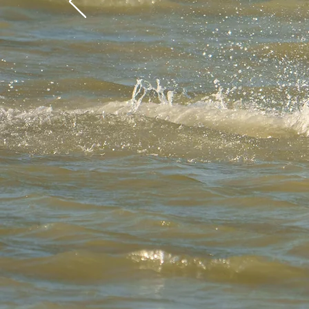
Bienveni
Yucatán 
s