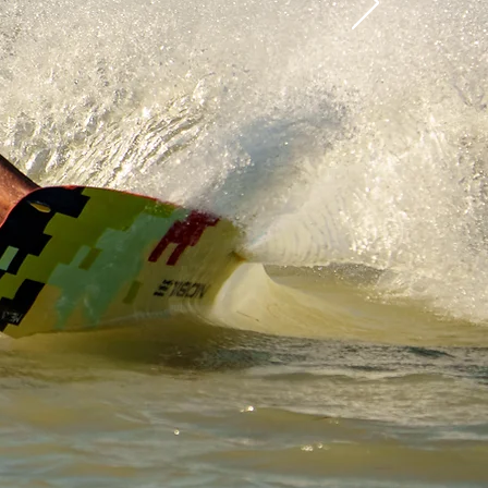
Progreso,
on clases
s.